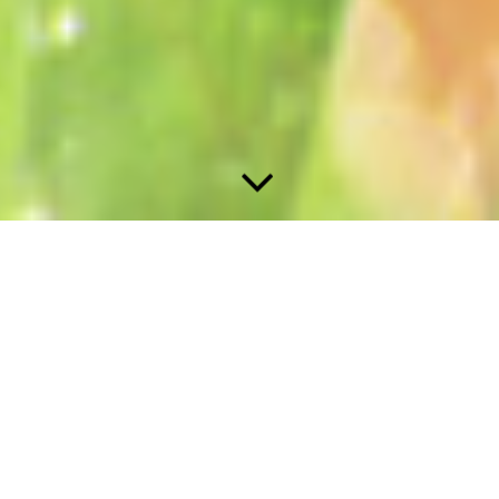
Dieta Shamanica
Liebe Klienten und Klientinnen,
Vom 16.03.2026 bis 08.07.26 werde ich mich erneut einer
Schamanischen Dieta unterziehen.
In diesem Kontext werde ich mich in einem tiefen Reinigungs-
und Lernprozess befinden.