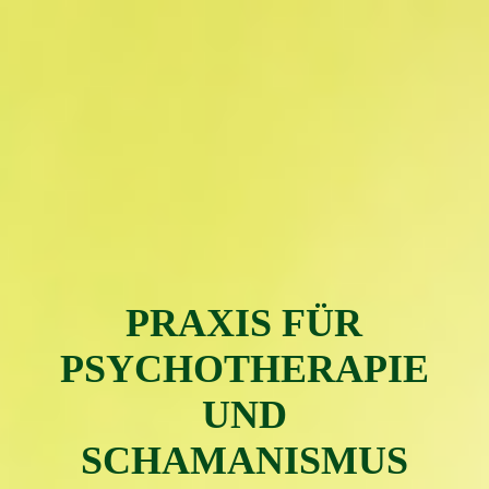
PRAXIS FÜR
PSYC
H
OTH
ERAPIE
UND
SCHAMAN
ISMUS