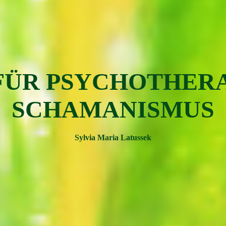
FÜR PSYC
H
OTH
ER
SCHAMAN
ISMUS
Sylvia Maria Latussek