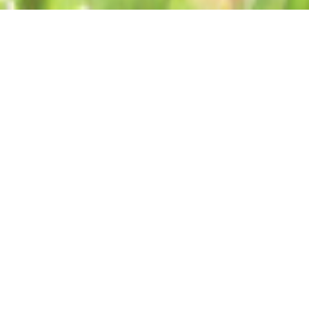
Nachsorge
Als Nachsorge biete ich in meiner
Praxis unterstützende, integrierende
und aufbauende Therapie an, die im
Anschluss von Klinikaufenthalten
notwendig ist. Dies bezieht sich auf
Nachsorge bei Suchterkrankungen,
psychosomatischen Erkrankungen und
psychischen Erkrankungen. Bei
Interesse wenden Sie sich bitte direkt
über die Kontaktanfrage an mich.