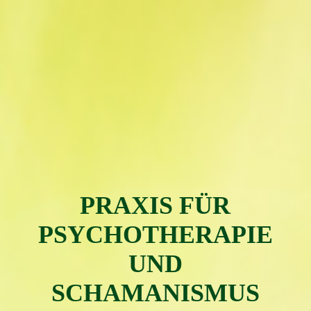
PRAXIS FÜR
PSYC
H
OTH
ERAPIE
UND
SCHAMAN
ISMUS