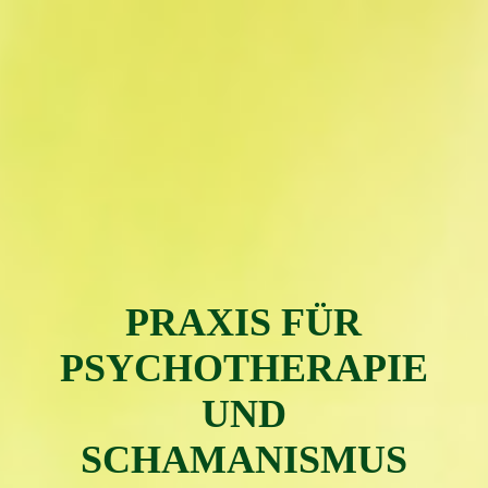
PRAXIS FÜR
PSYC
H
OTH
ERAPIE
UND
SCHAMAN
ISMUS