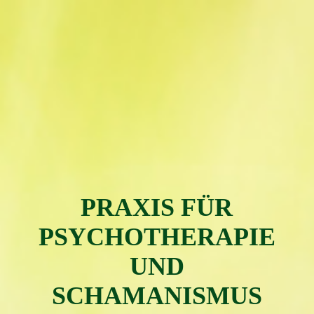
PRAXIS FÜR
PSYC
H
OTH
ERAPIE
UND
SCHAMAN
ISMUS