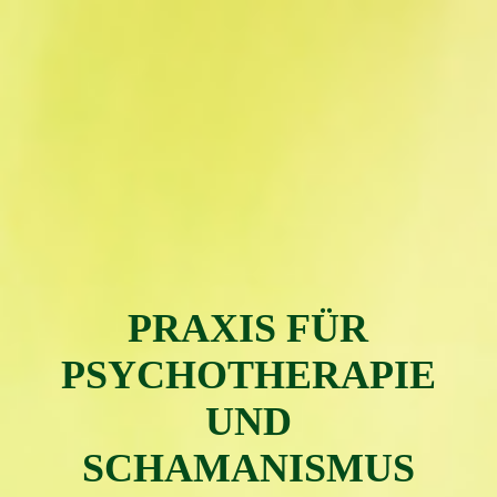
PRAXIS FÜR
PSYC
H
OTH
ERAPIE
UND
SCHAMAN
ISMUS