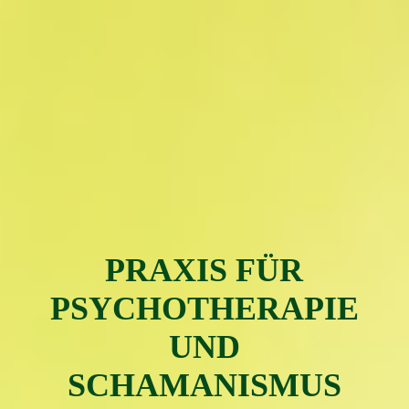
PRAXIS FÜR
PSYC
H
OTH
ERAPIE
UND
SCHAMAN
ISMUS