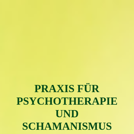
PRAXIS FÜR
PSYC
H
OTH
ERAPIE
UND
SCHAMAN
ISMUS