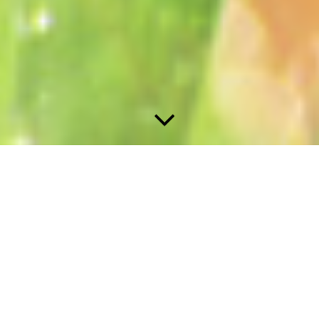
LOMI LOMI NUI
LOMI LOMI NUI ist eine schamanische
Tempelheilmassage aus Hawaii. LOMI
bedeutet soviel wie kneten, reiben,