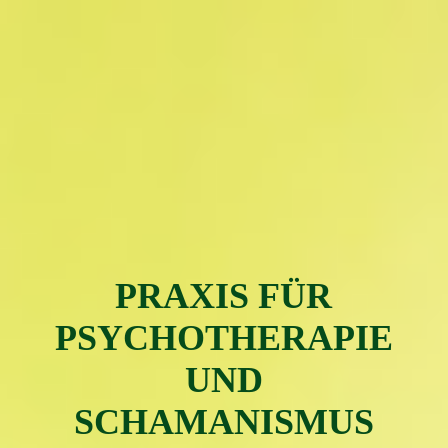
PRAXIS FÜR
PSYC
H
OTH
ERAPIE
UND
SCHAMAN
ISMUS